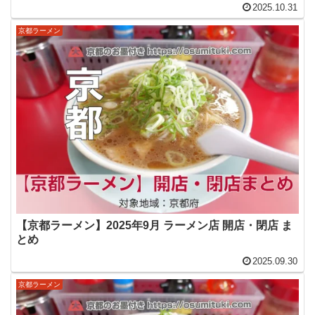
2025.10.31
京都ラーメン
【京都ラーメン】2025年9月 ラーメン店 開店・閉店 ま
とめ
2025.09.30
京都ラーメン