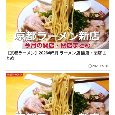
【京都ラーメン】2026年5月 ラーメン店 開店・閉店 ま
とめ
2026.05.31
京都ラーメン