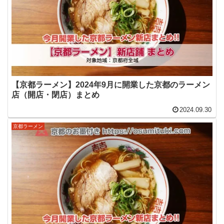
【京都ラーメン】2024年9月に開業した京都のラーメン
店（開店・閉店）まとめ
2024.09.30
京都ラーメン