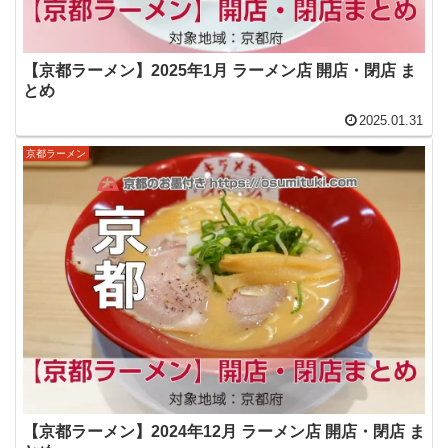
【京都ラーメン】2025年1月 ラーメン店 開店・閉店 ま
とめ
2025.01.31
京都ラーメン
【京都ラーメン】2024年12月 ラーメン店 開店・閉店 ま