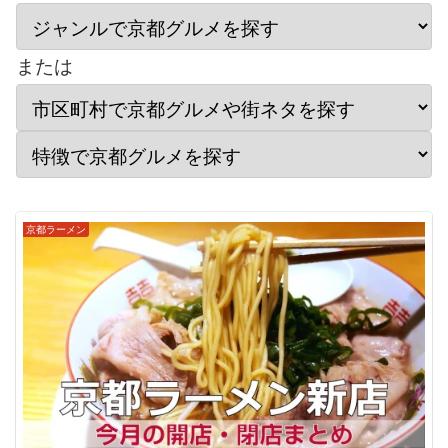
または
京都ラーメン