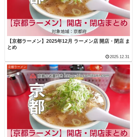
【京都ラーメン】2025年12月 ラーメン店 開店・閉店 ま
とめ
2025.12.31
京都ラーメン