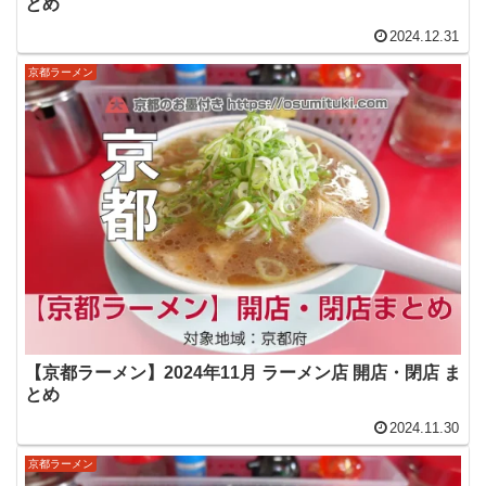
とめ
2024.12.31
京都ラーメン
【京都ラーメン】2024年11月 ラーメン店 開店・閉店 ま
とめ
2024.11.30
京都ラーメン