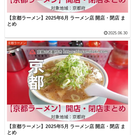
【京都ラーメン】2025年6月 ラーメン店 開店・閉店 ま
とめ
2025.06.30
京都ラーメン
【京都ラーメン】2025年5月 ラーメン店 開店・閉店 ま
とめ