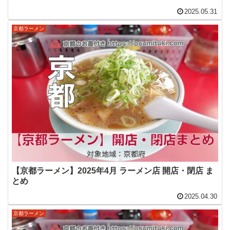
2025.05.31
京都ラーメン
【京都ラーメン】2025年4月 ラーメン店 開店・閉店 ま
とめ
2025.04.30
京都ラーメン