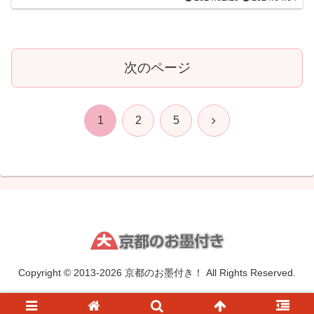
次のページ
次
1
2
5
へ
Copyright © 2013-2026 京都のお墨付き！ All Rights Reserved.