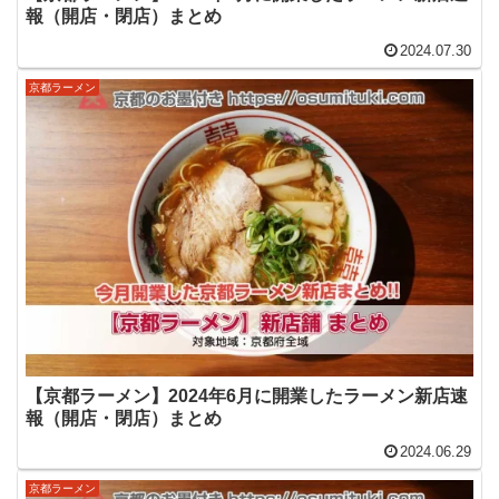
報（開店・閉店）まとめ
2024.07.30
京都ラーメン
【京都ラーメン】2024年6月に開業したラーメン新店速
報（開店・閉店）まとめ
2024.06.29
京都ラーメン