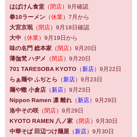
はばけん食堂
（
閉店
）9月確認
拳10ラーメン
（
休業
）7月から
大宮京珉
（
閉店
）9月18日確認
大中
（
休業
）9月19日から
味の名門 総本家
（
閉店
）9月20日
薄伽梵 ハヂメ
（
閉店
）9月20日
701 TARESOBA KYOTO
（
新店
）9月22日
らぁ麺や ふぢとら
（
新店
）9月23日
麺や轍 小倉店
（
新店
）9月23日
Nippon Ramen 凛 離れ
（
新店
）9月29日
洛中その咲
（
閉店
）9月29日
KYOTO RAMEN 八ノ家
（
閉店
）9月30日
中華そば 田辺つけ麺屋
（
新店
）9月30日