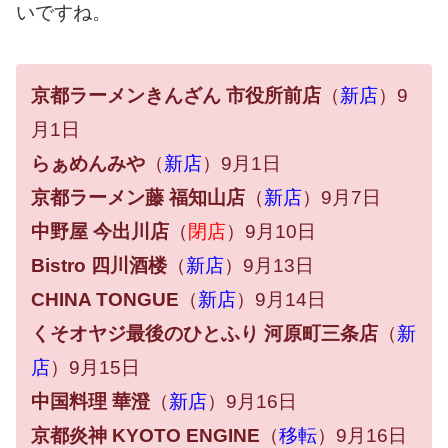
いですね。
京都ラーメンきんざん 市役所前店
（
新店
）9
月1日
らぁめんみや
（
新店
）9月1日
京都ラーメン藤 福知山店
（
新店
）9月7日
中野屋 今出川店
（
閉店
）9月10日
Bistro 四川酒楼
（
新店
）9月13日
CHINA TONGUE
（
新店
）9月14日
くそオヤジ最後のひとふり 河原町三条店
（
新
店
）9月15日
中国料理 華澄
（
新店
）9月16日
京都炎神 KYOTO ENGINE
（
移転
）9月16日