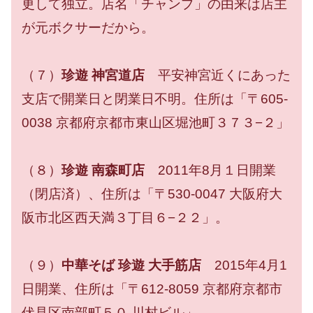
更して独立。店名「チャンプ」の由来は店主
が元ボクサーだから。
（７）
珍遊 神宮道店
平安神宮近くにあった
支店で開業日と閉業日不明。住所は「〒605-
0038 京都府京都市東山区堀池町３７３−２」
（８）
珍遊 南森町店
2011年8月１日開業
（閉店済）、住所は「〒530-0047 大阪府大
阪市北区西天満３丁目６−２２」。
（９）
中華そば 珍遊 大手筋店
2015年4月1
日開業、住所は「〒612-8059 京都府京都市
伏見区南部町５０ 川村ビル」