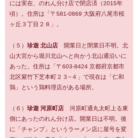
には実在、のれん分け店で閉店済（2015年
頃）。住所は「〒581-0869 大阪府八尾市桜
ヶ丘３丁目２８」。
（５）
珍遊 北山店
開業日と閉業日不明。北
山大宮から堀川北山へと向かう北山通沿いに
あった。住所は「〒603-8424 京都府京都市
北区紫竹下芝本町２３−４」で現在は「仁和
鶏」という鶏料理店がある場所。
（６）
珍遊 河原町店
河原町通丸太町上る東
側にあったのれん分け店。開業日は不明。後
に「チャンプ」というラーメン店に屋号を変