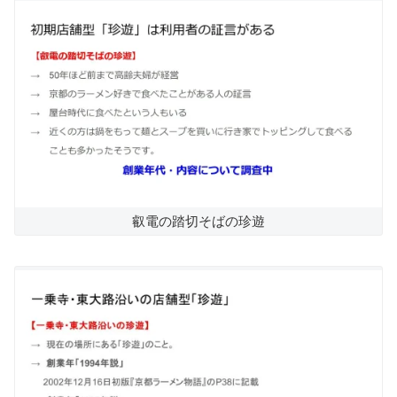
叡電の踏切そばの珍遊