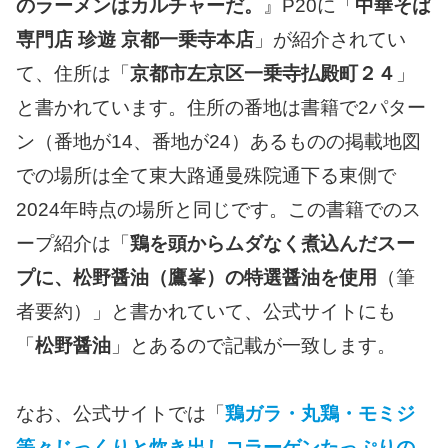
のラーメンはカルチャーだ。
』P20に「
中華そば
専門店 珍遊 京都一乗寺本店
」が紹介されてい
て、住所は「
京都市左京区一乗寺払殿町２４
」
と書かれています。住所の番地は書籍で2パター
ン（番地が14、番地が24）あるものの掲載地図
での場所は全て東大路通曼殊院通下る東側で
2024年時点の場所と同じです。この書籍でのス
ープ紹介は「
鶏を頭からムダなく煮込んだスー
プに、松野醤油（鷹峯）の特選醤油を使用
（筆
者要約）」と書かれていて、公式サイトにも
「
松野醤油
」とあるので記載が一致します。
なお、公式サイトでは「
鶏ガラ・丸鶏・モミジ
等々じっくりと炊き出しコラーゲンたっぷりの