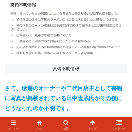
真偽不明情報
さて、珍遊のオーナーや二代目店主として書籍
に写真が掲載されている田中隆蔵氏がその後に
どうなったのか不明です。
ただ、京都の下鴨に珍遊の親族の方が経営して
メニュー
ホーム
検索
トップ
サイドバー