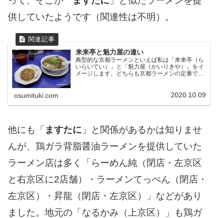
って、そこが「
ますたに
」と似たラーメンを提
供していたようです（関連性は不明）。
来来亭と魁力屋の違い
典型的な京都ラーメンといえば私は「来来亭（ら
いらいてい）」と「魁力屋（かいりきや）」をイ
メージします。どちらも京都ラーメンの定番であ
る鶏ガラを使った「背脂醤油ラーメン」のお店
で、店の造り・メニュー・味・立地などの数多く
の共通点があります。で...
2020.10.09
osumituki.com
他にも「
ますたに
」と関係があるかは知りませ
んが、鶏ガラ背脂醤油ラーメンを提供していた
ラーメン店は多く「らーめん純（閉店・左京区
と右京区に2店舗）・ラーメンてっぺん（閉店・
左京区）・昇龍（閉店・左京区）」などがあり
ました。地元の「なるかみ（上京区）」も鶏ガ