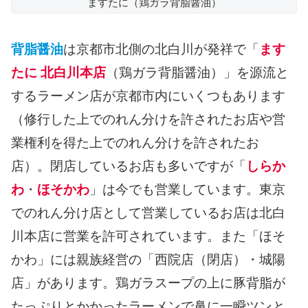
ますたに（鶏ガラ背脂醤油）
背脂醤油
は京都市北側の北白川が発祥で「
ます
たに 北白川本店
（鶏ガラ背脂醤油）」を源流と
するラーメン店が京都市内にいくつもあります
（修行した上でのれん分けを許されたお店や営
業権利を得た上でのれん分けを許されたお
店）。閉店しているお店も多いですが「
しらか
わ
・
ほそかわ
」は今でも営業しています。東京
でのれん分け店として営業しているお店は北白
川本店に営業を許可されています。また「ほそ
かわ」には親族経営の「西院店（閉店）・城陽
店」があります。鶏ガラスープの上に豚背脂が
たっぷりとかかったラーメンで鼻に一瞬ツンと