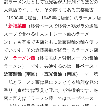
舗ラーメン店として観光客が大行列するほどの
人気店です。また、その隣りにある京都最古
（1938年に屋台、1945年に店舗）のラーメン店
「
新福菜館
（豚骨ベースで豚骨と鶏ガラの漆黒
スープで食べる中太ストレート麺のラーメ
ン）」も有名で両店ともに近藤製麺の麺を使っ
ています。その近藤製麺が経営するラーメン店
が「
ラーメン藤
（豚モモ肉と背脂スープの醤油
ラーメン）」です。共通するのは「
豚ベース・
近藤製麺（南区）・五光醤油（南区）
」で、第
一旭とラーメン藤は鼻にツンとくる強烈な豚の
香り（京都では獣臭と呼ぶ）が特徴的です。厳
密に言えば「ラーメン藤」ではスープベース