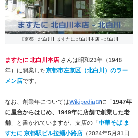
【京都・北白川】ますたに 北白川本店 – 北白川
ますたに 北白川本店
さんは昭和23年（1948
年）に開業した
京都市左京区（北白川）のラー
メン店
です。
なお、創業年については
Wikipedia
に「
1947年
に屋台からはじめ、1949年に店舗で創業した老
舗
」と書かれていますが、支店の「
中華そば ま
すたに 京都駅ビル拉麺小路店
（2024年5月31日