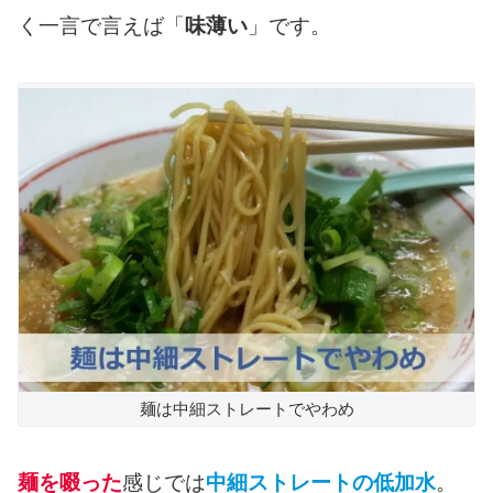
く一言で言えば「
味薄い
」です。
麺は中細ストレートでやわめ
麺を啜った
感じでは
中細ストレートの低加水
。