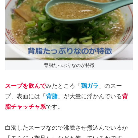
背脂たっぷりなのが特徴
スープを飲んで
みたところ「
鶏ガラ
」のスー
プ、表面には「
背脂
」が大量に浮かんでいる
背
脂チャッチャ系
です。
白濁したスープなので沸騰させ煮込んでいるか