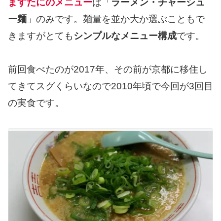
ますたにのメニュー
は「
ラーメン・チャーシュ
ー麺
」のみです。麺量を並か大か選ぶこともで
きますがとても
シンプルなメニュー構成
です。
前回食べたのが2017年、その前が京都に移住し
てきてスグくらいなので2010年頃で今回が3回目
の実食です。