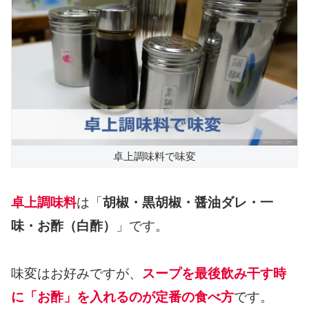
卓上調味料で味変
卓上調味料
は「
胡椒・黒胡椒・醤油ダレ・一
味・お酢（白酢）
」です。
味変はお好みですが、
スープを最後飲み干す時
に「お酢」を入れるのが定番の食べ方
です。