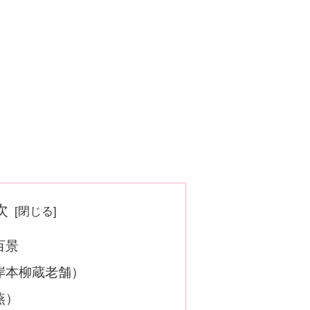
次
百景
岸本柳蔵老舗）
燕）