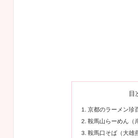
目
京都のラーメン珍
鞍馬山らーめん（
鞍馬口そば（大雄