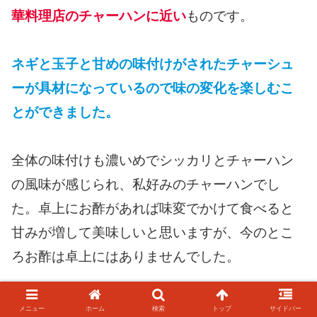
華料理店のチャーハンに近い
ものです。
ネギと玉子と甘めの味付けがされたチャーシュ
ーが具材になっているので味の変化を楽しむこ
とができました。
全体の味付けも濃いめでシッカリとチャーハン
の風味が感じられ、私好みのチャーハンでし
た。卓上にお酢があれば味変でかけて食べると
甘みが増して美味しいと思いますが、今のとこ
ろお酢は卓上にはありませんでした。
Mr.京都アッキーさんの動画レビューでも詳しく
メニュー
ホーム
検索
トップ
サイドバー