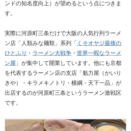
ンドの知名度向上）が望めるという点につきま
す。
実際に河原町三条だけで大阪の人気行列ラーメ
ン店「人類みな麺類」系列「
くそオヤジ最後の
ひとふり
・
ラーメン大戦争
・
世界一暇なラーメ
ン屋
」が集中して開業しています。他にも京都
を代表するラーメン店の支店「魁力屋（かいり
きや）・キラメキノトリ・横綱・天下一品」が
出店するのが河原町三条というラーメン激戦区
です。