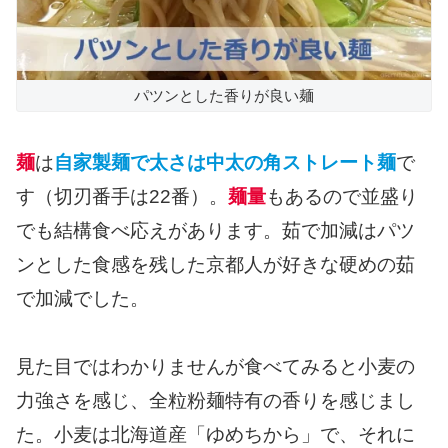
パツンとした香りが良い麺
麺
は
自家製麺で太さは中太の角ストレート麺
で
す（切刃番手は22番）。
麺量
もあるので並盛り
でも結構食べ応えがあります。茹で加減はパツ
ンとした食感を残した京都人が好きな硬めの茹
で加減でした。
見た目ではわかりませんが食べてみると小麦の
力強さを感じ、全粒粉麺特有の香りを感じまし
た。小麦は北海道産「ゆめちから」で、それに