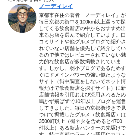
ノーディレイ
京都市在住の著者「ノーディレイ」が
毎日京都の街中を100km以上巡って探
してくる飲食新店の中からおすすめ出
来るお店を選んで紹介しています。口
コミサイトや他グルメブログで紹介さ
れていない店舗を優先して紹介してい
るので他ではレビューされていない魅
力的な飲食店が多数掲載されていま
す。しかし、弱小ブログであるためす
ぐにドメインパワーの強い似たような
サイト（街中調査をしないでネット情
報だけで飲食新店を探すサイト）に新
店舗情報を引用および流用されるため
鳴かず飛ばずで10年以上ブログを運営
してきました。毎日の京都街歩きで見
つけて掲載したグルメ（飲食新店）は
3500軒以上（街ネタを含めると4700
件以上）ある新店ハンターの先駆けで
す。特に京都のラーメン新店やカフェ