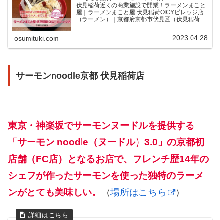
伏見稲荷近くの商業施設で開業！ラーメンまこと
屋｜ラーメンまこと屋 伏見稲荷OICYビレッジ店
（ラーメン）｜京都府京都市伏見区（伏見稲荷）
｜予算：1000円～2000円
2023.04.28
osumituki.com
サーモンnoodle京都 伏見稲荷店
東京・神楽坂でサーモンヌードルを提供する
「サーモン noodle（ヌードル）3.0」の京都初
店舗（FC店）となるお店で、フレンチ歴14年の
シェフが作ったサーモンを使った独特のラーメ
ンがとても美味しい。
（
場所はこちら
）