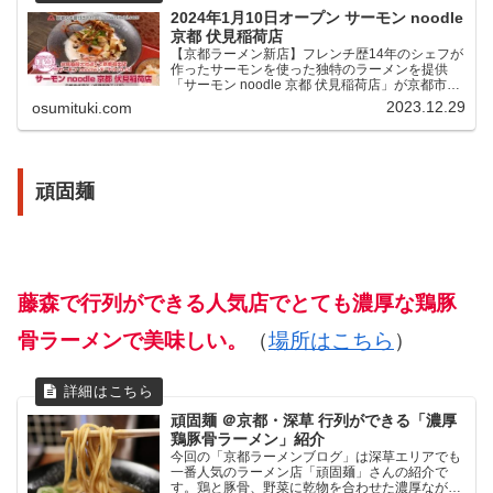
2024年1月10日オープン サーモン noodle
京都 伏見稲荷店
【京都ラーメン新店】フレンチ歴14年のシェフが
作ったサーモンを使った独特のラーメンを提供
「サーモン noodle 京都 伏見稲荷店」が京都市伏
見区（伏見稲荷エリア）で2024年1月10日に新店
2023.12.29
osumituki.com
オープン。
頑固麺
藤森で行列ができる人気店でとても濃厚な鶏豚
骨ラーメンで美味しい。
（
場所はこちら
）
頑固麺 ＠京都・深草 行列ができる「濃厚
鶏豚骨ラーメン」紹介
今回の「京都ラーメンブログ」は深草エリアでも
一番人気のラーメン店「頑固麺」さんの紹介で
す。鶏と豚骨、野菜に乾物を合わせた濃厚ながら