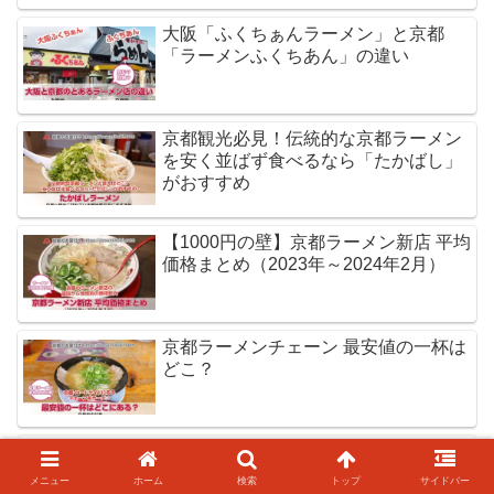
大阪「ふくちぁんラーメン」と京都
「ラーメンふくちあん」の違い
京都観光必見！伝統的な京都ラーメン
を安く並ばず食べるなら「たかばし」
がおすすめ
【1000円の壁】京都ラーメン新店 平均
価格まとめ（2023年～2024年2月）
京都ラーメンチェーン 最安値の一杯は
どこ？
京都市内で一番安いラーメンチェーン
は「横綱」ラーメン690円
メニュー
ホーム
検索
トップ
サイドバー