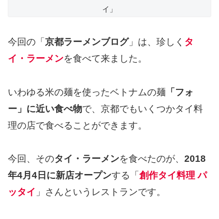
イ」
今回の「
京都ラーメンブログ
」は、珍しく
タ
イ・ラーメン
を食べて来ました。
いわゆる米の麺を使ったベトナムの麺
「フォ
ー」に近い食べ物
で、京都でもいくつかタイ料
理の店で食べることができます。
今回、その
タイ・ラーメン
を食べたのが、
2018
年4月4日に新店オープン
する「
創作タイ料理 パ
ッタイ
」さんというレストランです。