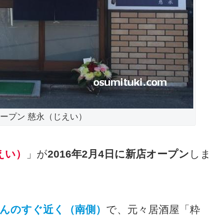
日オープン 慈永（じえい）
えい）
」が
2016年2月4日に新店オープン
しま
さんのすぐ近く（南側）
で、元々居酒屋「粋