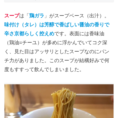
スープ
は「
鶏ガラ
」がスープベース（出汁）。
味付け（タレ）は芳醇で香ばしい醤油の香りで
辛さ京都らしく控えめ
です。表面には香味油
（鶏油=チーユ）が多めに浮かんでいてコク深
く、見た目はアッサリとしたスープなのにパン
チ力がありました。このスープが結構好みで何
度もすすって飲んでしまいました。