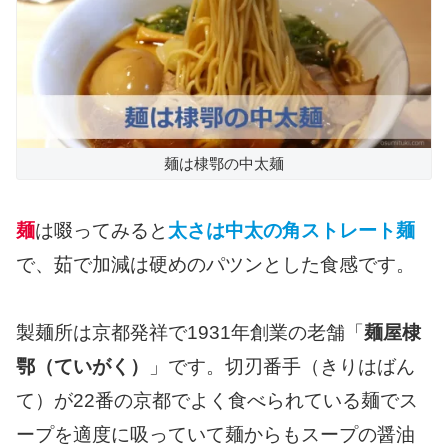
麺は棣鄂の中太麺
麺
は啜ってみると
太さは中太の角ストレート麺
で、茹で加減は硬めのパツンとした食感です。
製麺所は京都発祥で1931年創業の老舗「
麺屋棣
鄂（ていがく）
」です。切刃番手（きりはばん
て）が22番の京都でよく食べられている麺でス
ープを適度に吸っていて麺からもスープの醤油