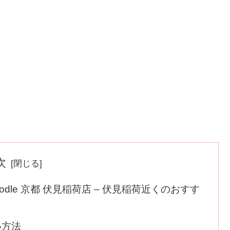
次
oodle 京都 伏見稲荷店 – 伏見稲荷近くのおすす
い方法