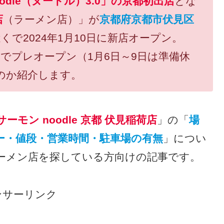
dle（ヌードル）3.0」の京都初出店
とな
店
（ラーメン店）」が
京都府京都市伏見区
くで2024年1月10日に新店オープン。
5日までプレオープン（1月6日～9日は準備休
のか紹介します。
サーモン noodle 京都 伏見稲荷店
」の「
場
ー・値段・営業時間・駐車場の有無
」につい
ーメン店を探している方向けの記事です。
ンサーリンク