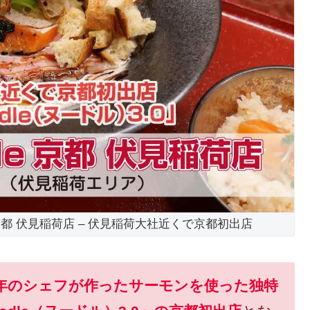
 京都 伏見稲荷店 – 伏見稲荷大社近くで京都初出店
4年のシェフが作ったサーモンを使った独特