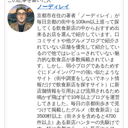
この記事を書いた人
ノーディレイ
京都市在住の著者「ノーディレイ」が
毎日京都の街中を100km以上巡って探
してくる飲食新店の中からおすすめ出
来るお店を選んで紹介しています。口
コミサイトや他グルメブログで紹介さ
れていない店舗を優先して紹介してい
るので他ではレビューされていない魅
力的な飲食店が多数掲載されていま
す。しかし、弱小ブログであるためす
ぐにドメインパワーの強い似たような
サイト（街中調査をしないでネット情
報だけで飲食新店を探すサイト）に新
店舗情報を引用および流用されるため
鳴かず飛ばずで10年以上ブログを運営
してきました。毎日の京都街歩きで見
つけて掲載したグルメ（飲食新店）は
3500軒以上（街ネタを含めると4700
件以上）ある新店ハンターの先駆けで