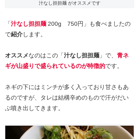
汁なし担担麺 がオススメです
「
汁なし担担麺
200g 750円」も食べましたの
で
紹介
します。
オススメ
なのはこの「
汁なし担担麺
」で、
青ネ
ギが山盛りで盛られているのが特徴的
です。
ネギの下にはミンチが多く入っており甘さもあ
るのですが、タレは結構辛めのもので汗がだい
ぶ噴き出してきます。