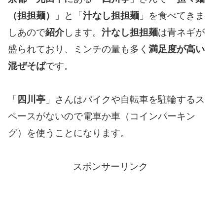
（担担麺）
」と「
汁なし担担麺
」を食べてきま
しあので
紹介
します。
汁なし担担麺
は青ネギが
盛られており、ミンチの量も多く
満足度が高い
混ぜそば
です。
「
四川亭
」さんはバイクや自転車を駐輪するス
ペースがないので電車か車（コインパーキン
グ）を使うことになります。
スポンサーリンク