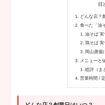
目
どんな店？
食べた「油
油そば 
鶏そば 
岡山唐揚
メニューと
総評（ま
営業時間 / 
どんな店？創業日はいつ？