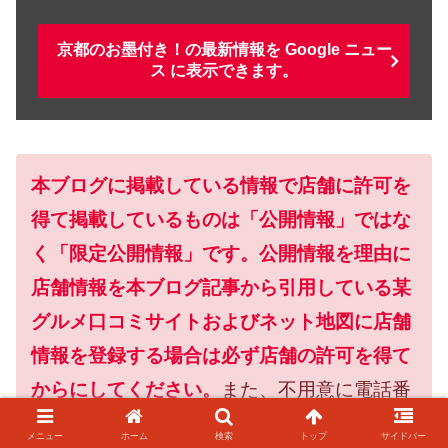
京都のお墨付き！の最新情報を Google ニュー
ス に表示できます。
本ブログに掲載している情報で店舗に許可を
得て掲載しているものは「公開情報」ではな
く「限定公開情報」です。公開情報を理由に
店舗情報を本ブログ記事から引用している某
グルメ口コミサイトおよびネット地図に店舗
情報を登録する場合は必ず店舗の許可を得て
からにしてください。
また、不用意に電話番
号を登録すると店舗に迷惑になりますので控
メニュー
ホーム
検索
トップ
サイドバー