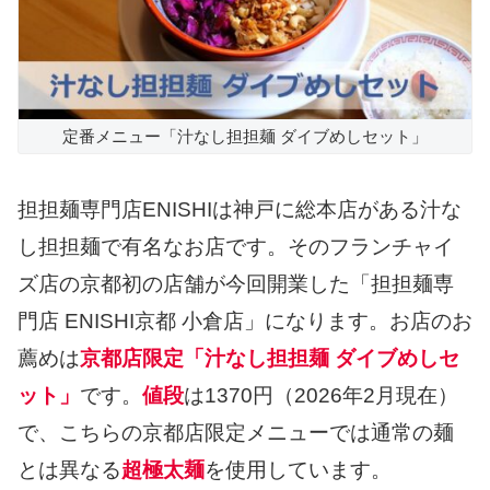
定番メニュー「汁なし担担麺 ダイブめしセット」
担担麺専門店ENISHIは神戸に総本店がある汁な
し担担麺で有名なお店です。そのフランチャイ
ズ店の京都初の店舗が今回開業した「担担麺専
門店 ENISHI京都 小倉店」になります。お店のお
薦めは
京都店限定「汁なし担担麺 ダイブめしセ
ット」
です。
値段
は1370円（2026年2月現在）
で、こちらの京都店限定メニューでは通常の麺
とは異なる
超極太麺
を使用しています。