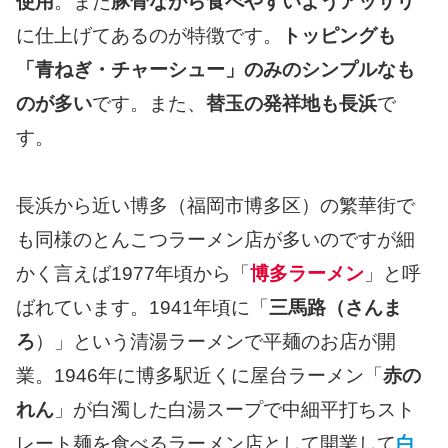
使用
。また
豚骨ながら食べやすいようアッサリ
に仕上げてあるのが特徴です。
トッピングも
「青ねぎ・チャーシュー」のみのシンプルなも
のが多い
です。また、
替玉の発祥地も長浜
で
す。
長浜から近い博多（福岡市博多区）の繁華街で
も同様のとんこつラーメン店が多いのですが細
かく言えば1977年頃から「
博多ラーメン
」と呼
ばれています。1941年頃に「
三馬路（さんま
ろ
）」という清湯ラーメンで平麺のお店が開
業。1946年に博多駅近くに屋台ラーメン「
赤の
れん
」が白濁した白湯スープで中細平打ちスト
レート麺を食べるラーメン店として開業して
白