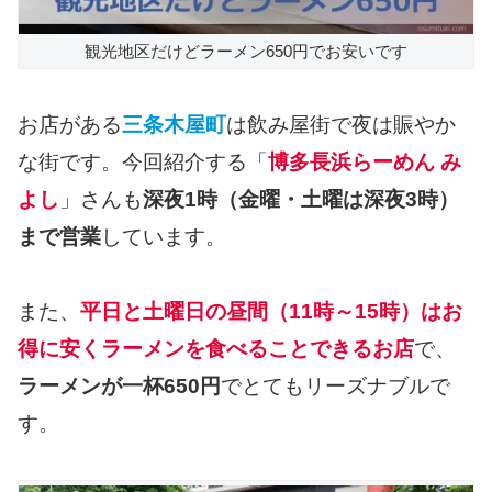
観光地区だけどラーメン650円でお安いです
お店がある
三条木屋町
は飲み屋街で夜は賑やか
な街です。今回紹介する「
博多長浜らーめん み
よし
」さんも
深夜1時（金曜・土曜は深夜3時）
まで営業
しています。
また、
平日と土曜日の昼間（11時～15時）はお
得に安くラーメンを食べることできるお店
で、
ラーメンが一杯650円
でとてもリーズナブルで
す。