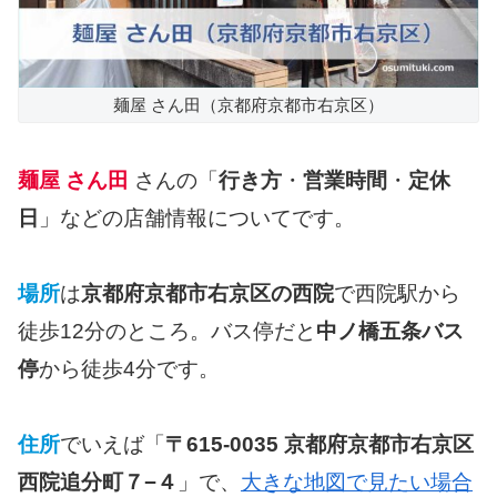
麺屋 さん田（京都府京都市右京区）
麺屋 さん田
さんの「
行き方
・
営業時間
・
定休
日
」などの店舗情報についてです。
場所
は
京都府京都市右京区の西院
で西院駅から
徒歩12分のところ。バス停だと
中ノ橋五条バス
停
から徒歩4分です。
住所
でいえば「
〒615-0035 京都府京都市右京区
西院追分町７−４
」で、
大きな地図で見たい場合