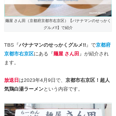
麺屋 さん田（京都府京都市右京区）【バナナマンのせっかく
グルメ!!】で紹介
TBS『
バナナマンのせっかくグルメ!!
』で
京都府
京都市右京区
にある『
麺屋 さん田
』が紹介され
ます。
放送日
は2023年4月9日で、
京都市右京区！超人
気鶏白湯ラーメン
という内容です。