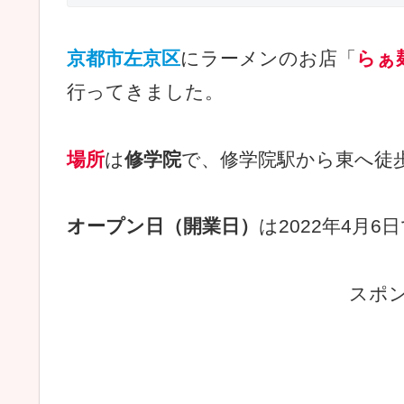
京都市左京区
にラーメンのお店「
らぁ
行ってきました。
場所
は
修学院
で、修学院駅から東へ徒
オープン日（開業日）
は2022年4月6
スポ