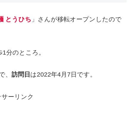
麺 とうひち
」さんが移転オープンしたので
歩1分のところ。
日で、
訪問日
は2022年4月7日です。
ンサーリンク