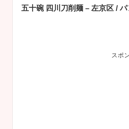
五十碗 四川刀削麺 – 左京区 
スポ