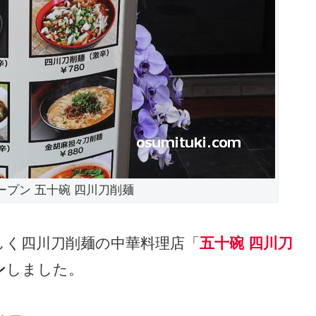
オープン 五十碗 四川刀削麺
しく四川刀削麺の中華料理店「
五十碗 四川刀
ン
しました。