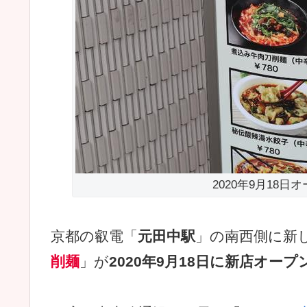
2020年9月18日
京都の叡電「
元田中駅
」の南西側に新
削麺
」が
2020年9月18日に新店オープ