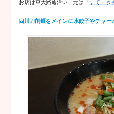
お店は東大路通沿い、元は「
すてーき
四川刀削麺をメインに水餃子やチャー