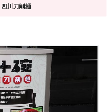
碗 四川刀削麺