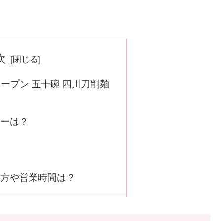
次
日オープン 五十碗 四川刀削麺
ューは？
き方や営業時間は？