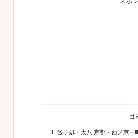
スポ
目
餃子処・太八 京都・西ノ京円