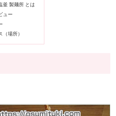
塩釜 製麺所 とは
ビュー
ー
ス（場所）