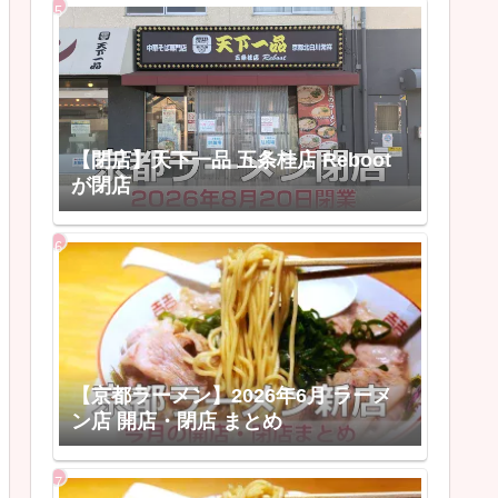
【閉店】天下一品 五条桂店 Reboot
が閉店
【京都ラーメン】2026年6月 ラーメ
ン店 開店・閉店 まとめ