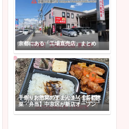
京都にある「工場直売店」まとめ
手作りお惣菜のままんま - 【京都惣
菜・弁当】中京区が新店オープン