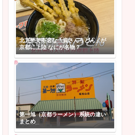
北九州で有名な「資さんうどん」が
京都に上陸 なにが名物？
第一旭（京都ラーメン）系統の違い
まとめ