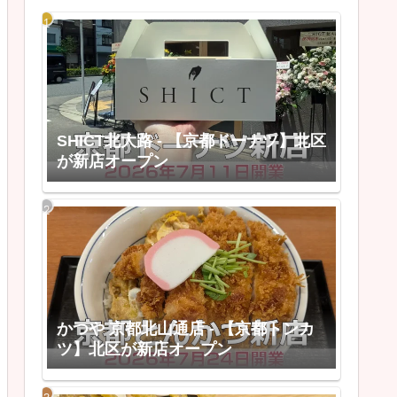
SHICT北大路 - 【京都ドーナツ】北区
が新店オープン
かつや 京都北山通店 - 【京都トンカ
ツ】北区が新店オープン