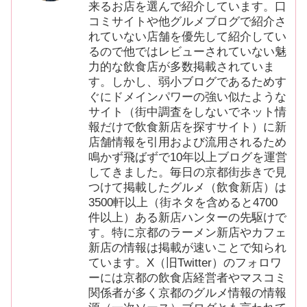
来るお店を選んで紹介しています。口
コミサイトや他グルメブログで紹介さ
れていない店舗を優先して紹介してい
るので他ではレビューされていない魅
力的な飲食店が多数掲載されていま
す。しかし、弱小ブログであるためす
ぐにドメインパワーの強い似たような
サイト（街中調査をしないでネット情
報だけで飲食新店を探すサイト）に新
店舗情報を引用および流用されるため
鳴かず飛ばずで10年以上ブログを運営
してきました。毎日の京都街歩きで見
つけて掲載したグルメ（飲食新店）は
3500軒以上（街ネタを含めると4700
件以上）ある新店ハンターの先駆けで
す。特に京都のラーメン新店やカフェ
新店の情報は掲載が速いことで知られ
ています。X（旧Twitter）のフォロワ
ーには京都の飲食店経営者やマスコミ
関係者が多く京都のグルメ情報の情報