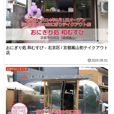
おにぎり処 和むすび – 右京区 / 京都嵐山初テイクアウト
店
2024.09.01
京都のおにぎり店