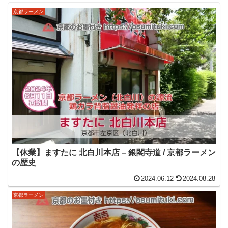
京都ラーメン
【休業】ますたに 北白川本店 – 銀閣寺道 / 京都ラーメン
の歴史
2024.06.12
2024.08.28
京都ラーメン