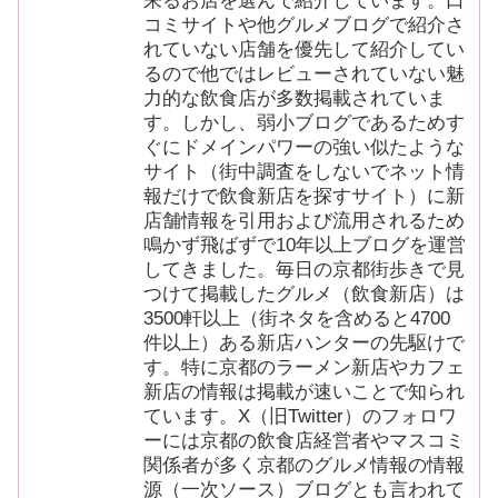
来るお店を選んで紹介しています。口
コミサイトや他グルメブログで紹介さ
れていない店舗を優先して紹介してい
るので他ではレビューされていない魅
力的な飲食店が多数掲載されていま
す。しかし、弱小ブログであるためす
ぐにドメインパワーの強い似たような
サイト（街中調査をしないでネット情
報だけで飲食新店を探すサイト）に新
店舗情報を引用および流用されるため
鳴かず飛ばずで10年以上ブログを運営
してきました。毎日の京都街歩きで見
つけて掲載したグルメ（飲食新店）は
3500軒以上（街ネタを含めると4700
件以上）ある新店ハンターの先駆けで
す。特に京都のラーメン新店やカフェ
新店の情報は掲載が速いことで知られ
ています。X（旧Twitter）のフォロワ
ーには京都の飲食店経営者やマスコミ
関係者が多く京都のグルメ情報の情報
源（一次ソース）ブログとも言われて