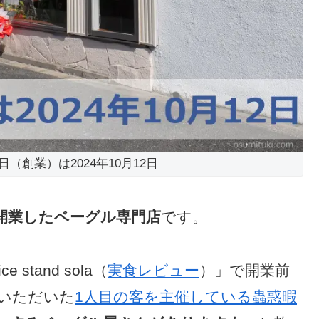
 の開業日（創業）は2024年10月12日
日に開業したベーグル専門店
です。
tand sola（
実食レビュー
）」で開業前
いただいた
1人目の客を主催している蟲惑暇