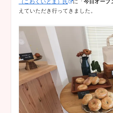
（こわくいとま）氏
に「
今日オープ
えていただき行ってきました。