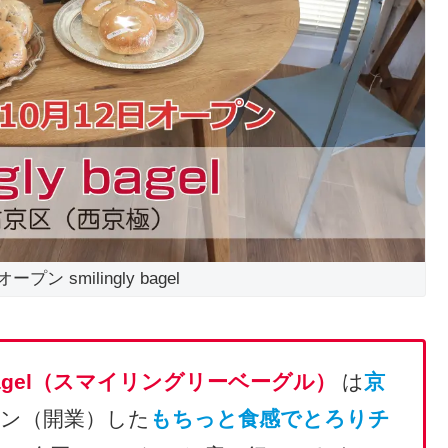
ープン smilingly bagel
ly bagel（スマイリングリーベーグル）
は
京
ン（開業）した
もちっと食感でとろりチ