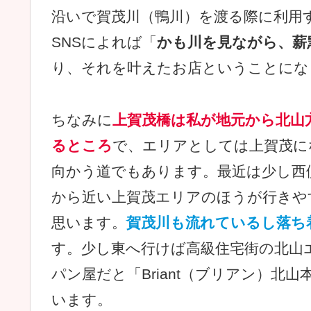
沿いで賀茂川（鴨川）を渡る際に利用
SNSによれば「
かも川を見ながら、薪
り、それを叶えたお店ということにな
ちなみに
上賀茂橋は私が地元から北山
るところ
で、エリアとしては上賀茂に
向かう道でもあります。最近は少し西
から近い上賀茂エリアのほうが行きや
思います。
賀茂川も流れているし落ち
す。少し東へ行けば高級住宅街の北山
パン屋だと「Briant（ブリアン）北
います。