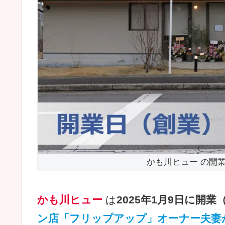
かも川ヒュー の開業
かも川ヒュー
は
2025年1月9日に開
ン店「フリップアップ」オーナー夫妻