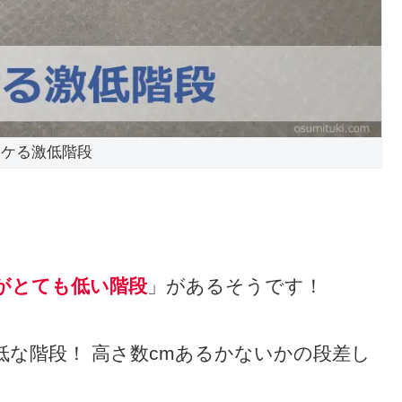
コケる激低階段
がとても低い階段
」があるそうです！
な階段！ 高さ数cmあるかないかの段差し