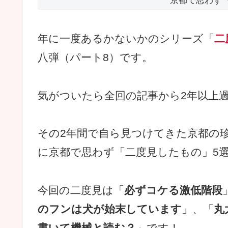
京都で思わず
年に一度あるかないかのシリーズ「
二
八弾（パート8）です。
気がついたら全回の記事から2年以上
その2年間で自ら見つけてきた京都の
に京都で思わず「二度見したもの」5
今回の二度見は「
必ずコケる激低階段
のフンは犬が始末しています
」、「
丸
書いて機械と読む？
」です！