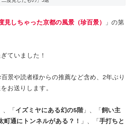
「二度見したもの」5選
度見しちゃった京都の風景（珍百景）
」の第
過ぎていました！
珍百景や読者様からの推薦など含め、2年ぶり
選をお送りします。
」、「
イズミヤにある幻の5階
」、「
飼い主
太町通にトンネルがある？！
」、「
手打ちと