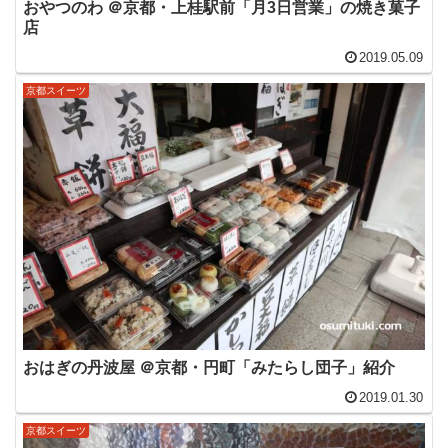
おやつのわ ＠京都・上桂駅前「月3日営業」の焼き菓子
店
2019.05.09
京都スイーツ
おはぎの丹波屋 ＠京都・円町「みたらし団子」紹介
2019.01.30
京都スイーツ