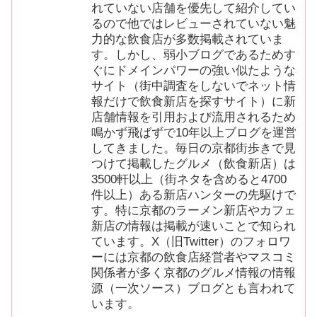
れていない店舗を優先して紹介してい
るので他ではレビューされていない魅
力的な飲食店が多数掲載されていま
す。しかし、弱小ブログであるためす
ぐにドメインパワーの強い似たような
サイト（街中調査をしないでネット情
報だけで飲食新店を探すサイト）に新
店舗情報を引用および流用されるため
鳴かず飛ばずで10年以上ブログを運営
してきました。毎日の京都街歩きで見
つけて掲載したグルメ（飲食新店）は
3500軒以上（街ネタを含めると4700
件以上）ある新店ハンターの先駆けで
す。特に京都のラーメン新店やカフェ
新店の情報は掲載が速いことで知られ
ています。X（旧Twitter）のフォロワ
ーには京都の飲食店経営者やマスコミ
関係者が多く京都のグルメ情報の情報
源（一次ソース）ブログとも言われて
います。