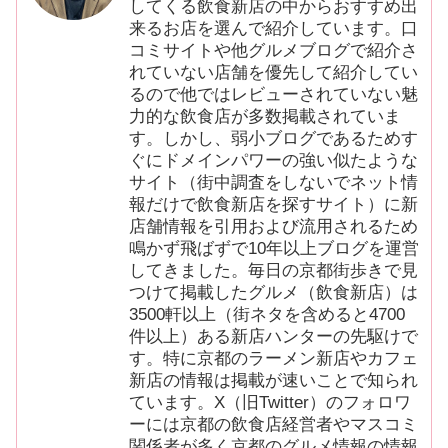
してくる飲食新店の中からおすすめ出
来るお店を選んで紹介しています。口
コミサイトや他グルメブログで紹介さ
れていない店舗を優先して紹介してい
るので他ではレビューされていない魅
力的な飲食店が多数掲載されていま
す。しかし、弱小ブログであるためす
ぐにドメインパワーの強い似たような
サイト（街中調査をしないでネット情
報だけで飲食新店を探すサイト）に新
店舗情報を引用および流用されるため
鳴かず飛ばずで10年以上ブログを運営
してきました。毎日の京都街歩きで見
つけて掲載したグルメ（飲食新店）は
3500軒以上（街ネタを含めると4700
件以上）ある新店ハンターの先駆けで
す。特に京都のラーメン新店やカフェ
新店の情報は掲載が速いことで知られ
ています。X（旧Twitter）のフォロワ
ーには京都の飲食店経営者やマスコミ
関係者が多く京都のグルメ情報の情報