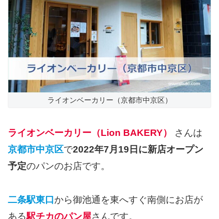
ライオンベーカリー（京都市中京区）
ライオンベーカリー（Lion BAKERY）
さんは
京都市中京区
で
2022年7月19日に新店オープン
予定
のパンのお店です。
二条駅東口
から御池通を東へすぐ南側にお店が
ある
駅チカのパン屋
さんです。