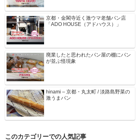
京都・金閣寺近く激ウマ老舗パン店
「ADO HOUSE（アドハウス）」
廃業したと思われたパン屋の棚にパン
が並ぶ怪現象
hinami – 京都・丸太町 / 淡路島野菜の
激うまパン
このカテゴリーでの人気記事