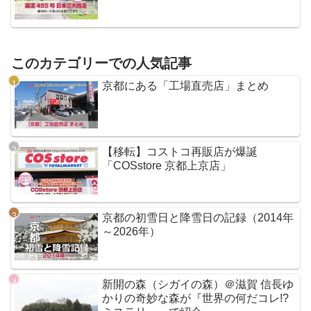
このカテゴリーでの人気記事
京都にある「工場直売店」まとめ
【移転】コストコ再販店が爆誕
「COSstore 京都上京店」
京都の初雪日と降雪日の記録（2014年
～2026年）
新開の森（シガイの森）＠滋賀 信長ゆ
かりの奇妙な森が『世界の何だコレ!?