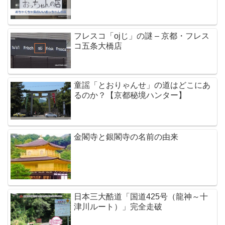
フレスコ「ojじ」の謎 – 京都・フレス
コ五条大橋店
童謡「とおりゃんせ」の道はどこにあ
るのか？【京都秘境ハンター】
金閣寺と銀閣寺の名前の由来
日本三大酷道「国道425号（龍神～十
津川ルート）」完全走破