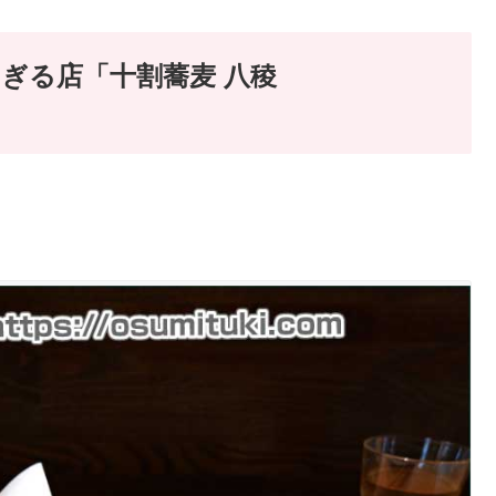
ぎる店「十割蕎麦 八稜