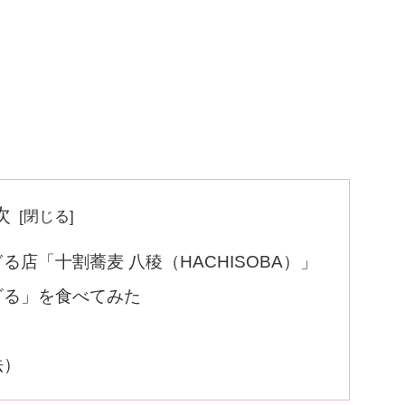
次
店「十割蕎麦 八稜（HACHISOBA）」
ざる」を食べてみた
法）