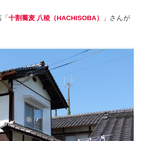
店「
十割蕎麦 八稜（HACHISOBA）
」さんが