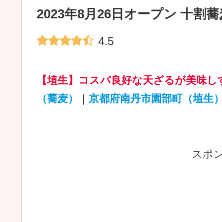
2023年8月26日オープン 十割蕎
4.5
【埴生】コスパ良好な天ざるが美味し
（蕎麦）
｜
京都府南丹市園部町（埴生
スポ