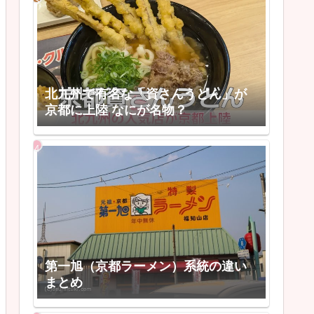
北九州で有名な「資さんうどん」が
京都に上陸 なにが名物？
第一旭（京都ラーメン）系統の違い
まとめ