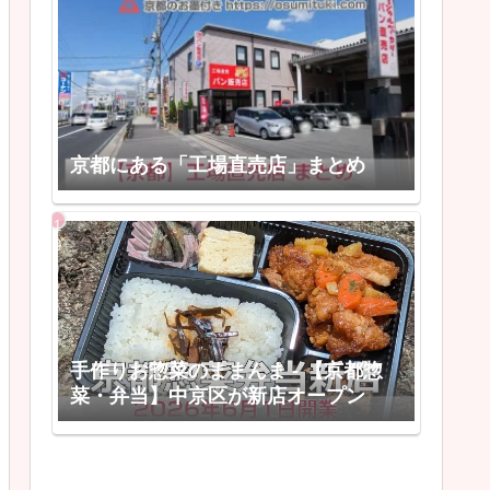
京都にある「工場直売店」まとめ
手作りお惣菜のままんま - 【京都惣
菜・弁当】中京区が新店オープン