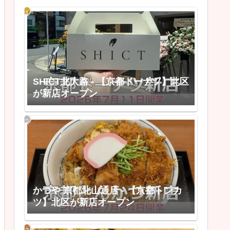
SHICT北大路 - 【京都ドーナツ】北区
が新店オープン
かつや 京都北山通店 - 【京都トンカ
ツ】北区が新店オープン