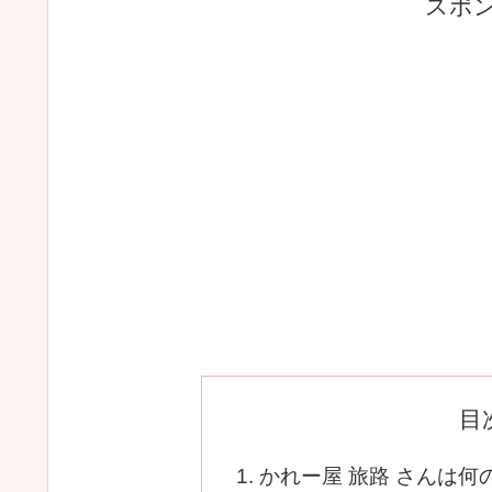
スポ
目
かれー屋 旅路 さんは何