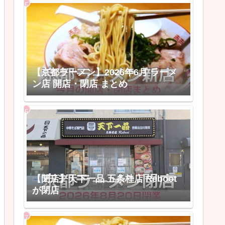
【京都ラーメン】2026年6月 ラーメ
ン店 開店・閉店 まとめ
【閉店】天下一品 五条桂店 Reboot
が閉店