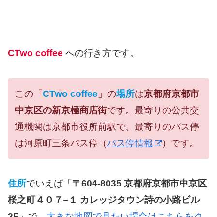
CTwo coffee
への行き方です。
この「
CTwo coffee
」の
場所
は
京都府京都市
中京区の新京極商店街
です。最寄りの公共交
通機関は京都市役所前駅で、最寄りのバス停
は河原町三条バス停（
バス停情報
）です。
住所
でいえば「
〒604-8035 京都府京都市中京区
桜之町４０７−１ カレッジタウン詩の小路ビル
2F
」で、
大きな地図で見たい場合はこちらをク