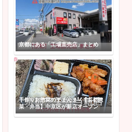
京都にある「工場直売店」まとめ
手作りお惣菜のままんま - 【京都惣
菜・弁当】中京区が新店オープン