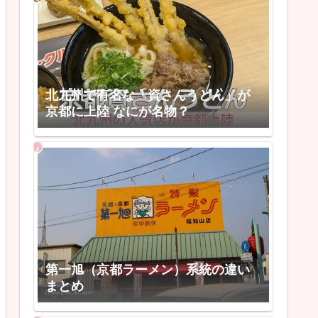
北九州で有名な「資さんうどん」が
京都に上陸 なにが名物？
第一旭（京都ラーメン）系統の違い
まとめ