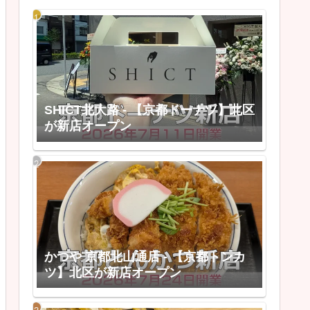
SHICT北大路 - 【京都ドーナツ】北区
が新店オープン
かつや 京都北山通店 - 【京都トンカ
ツ】北区が新店オープン