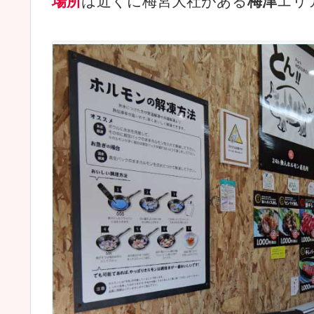
場所
は近くに梅宮大社がある
梅津
エリ