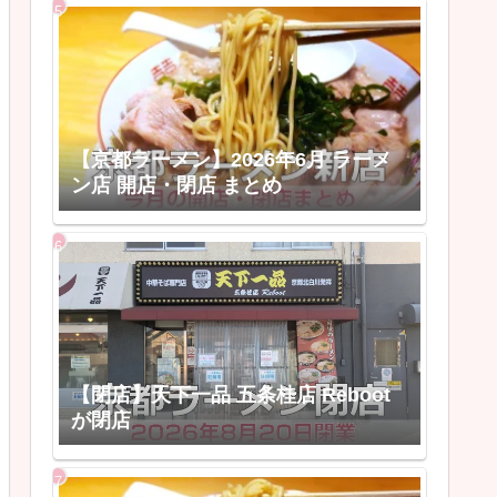
【京都ラーメン】2026年6月 ラーメ
ン店 開店・閉店 まとめ
【閉店】天下一品 五条桂店 Reboot
が閉店