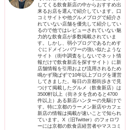
してくる飲食新店の中からおすすめ出
来るお店を選んで紹介しています。口
コミサイトや他グルメブログで紹介さ
れていない店舗を優先して紹介してい
るので他ではレビューされていない魅
力的な飲食店が多数掲載されていま
す。しかし、弱小ブログであるためす
ぐにドメインパワーの強い似たような
サイト（街中調査をしないでネット情
報だけで飲食新店を探すサイト）に新
店舗情報を引用および流用されるため
鳴かず飛ばずで10年以上ブログを運営
してきました。毎日の京都街歩きで見
つけて掲載したグルメ（飲食新店）は
3500軒以上（街ネタを含めると4700
件以上）ある新店ハンターの先駆けで
す。特に京都のラーメン新店やカフェ
新店の情報は掲載が速いことで知られ
ています。X（旧Twitter）のフォロワ
ーには京都の飲食店経営者やマスコミ