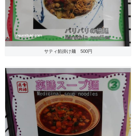
サティ餡掛け麺 500円