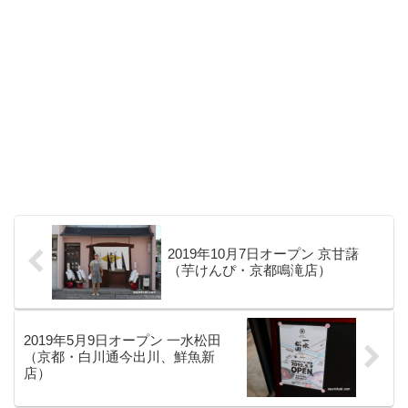
2019年10月7日オープン 京甘藷
（芋けんぴ・京都鳴滝店）
2019年5月9日オープン 一水松田
（京都・白川通今出川、鮮魚新
店）