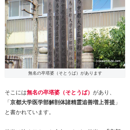
無名の卒塔婆（そとうば）があります
そこには
無名の卒塔婆（そとうば）
があり、
「
京都大学医学部解剖体諸精霊追善増上菩提
」
と書かれています。