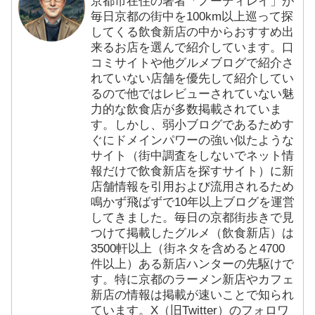
京都市在住の著者「ノーディレイ」が
毎日京都の街中を100km以上巡って探
してくる飲食新店の中からおすすめ出
来るお店を選んで紹介しています。口
コミサイトや他グルメブログで紹介さ
れていない店舗を優先して紹介してい
るので他ではレビューされていない魅
力的な飲食店が多数掲載されていま
す。しかし、弱小ブログであるためす
ぐにドメインパワーの強い似たような
サイト（街中調査をしないでネット情
報だけで飲食新店を探すサイト）に新
店舗情報を引用および流用されるため
鳴かず飛ばずで10年以上ブログを運営
してきました。毎日の京都街歩きで見
つけて掲載したグルメ（飲食新店）は
3500軒以上（街ネタを含めると4700
件以上）ある新店ハンターの先駆けで
す。特に京都のラーメン新店やカフェ
新店の情報は掲載が速いことで知られ
ています。X（旧Twitter）のフォロワ