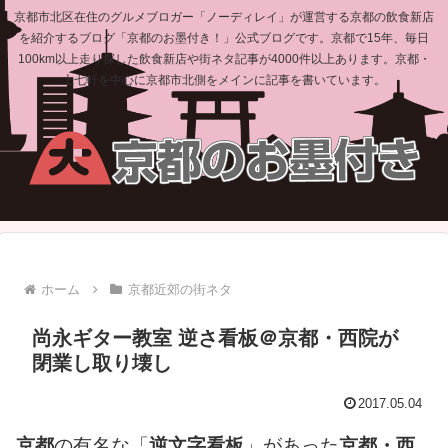
京都市北区在住のグルメブロガー「ノーディレイ」が運営する京都の飲食新店
を紹介するブログ「京都のお墨付き！」公式ブログです。京都で15年、毎日
100km以上走り探した飲食新店や街ネタ記事が4000件以上あります。京都・
上七軒を中心に京都市北側をメインに記事を書いています。
ホーム
京都近郊の街ネタ
尚永ギター教室 逆さ看板＠京都・西院が
閉業し取り壊し
2017.05.04
京都
の有名な「
逆文字看板
」があった
京都・西