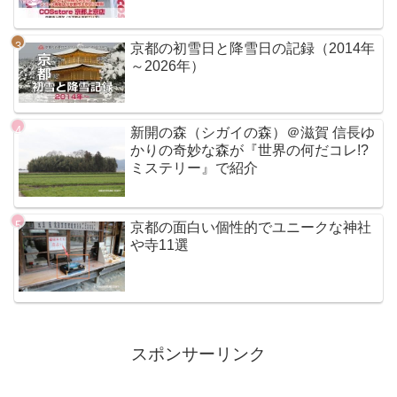
京都の初雪日と降雪日の記録（2014年
～2026年）
新開の森（シガイの森）＠滋賀 信長ゆ
かりの奇妙な森が『世界の何だコレ!?
ミステリー』で紹介
京都の面白い個性的でユニークな神社
や寺11選
スポンサーリンク