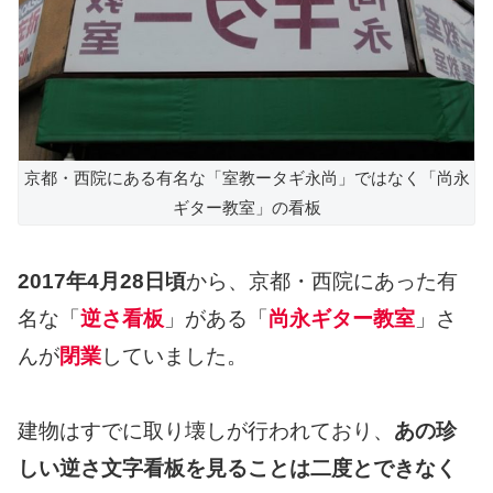
京都・西院にある有名な「室教ータギ永尚」ではなく「尚永
ギター教室」の看板
2017年4月28日頃
から、京都・西院にあった有
名な「
逆さ看板
」がある「
尚永ギター教室
」さ
んが
閉業
していました。
建物はすでに取り壊しが行われており、
あの珍
しい逆さ文字看板を見ることは二度とできなく