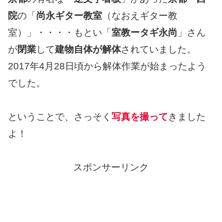
院
の「
尚永ギター教室
（なおえギター教
室）」・・・・もとい「
室教ータギ永尚
」さん
が
閉業
して
建物自体が解体
されていました。
2017年4月28日頃から解体作業が始まったよう
でした。
ということで、さっそく
写真を撮って
きました
よ！
スポンサーリンク