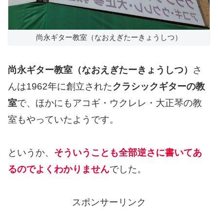
尚永ギター教室（なおえぎたーきょうしつ）
尚永ギター教室（なおえぎたーきょうしつ）
さ
んは1962年に創立された
クラシックギターの教
室
で、ほかにもアコギ・ウクレレ・大正琴の教
室もやっていたようです。
というか、
そういうことも全部逆さに書いてあ
るのでよくわかりません
でした。
スポンサーリンク