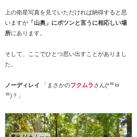
上の衛星写真を見ていただければ納得すると思
いますが
「山奥」にポツンと言うに相応しい場
所
にあります。
そして、ここでひとつ思い出すことがありまし
た。
ノーディレイ
「まさかの
フクムラ
さん(*ᅙㅂ
ᅙ)？」