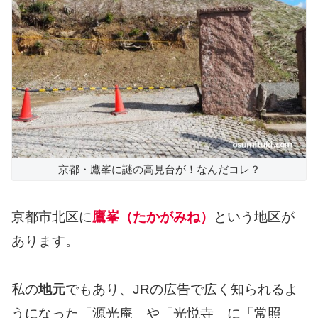
京都・鷹峯に謎の高見台が！なんだコレ？
京都市北区に
鷹峯（たかがみね）
という地区が
あります。
私の
地元
でもあり、JRの広告で広く知られるよ
うになった「源光庵」や「光悦寺」に「常照