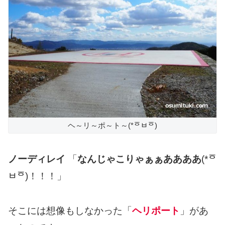
ヘ～リ～ポ～ト～(*ᅙㅂᅙ)
ノーディレイ
「
なんじゃこりゃぁぁああああ
(*ᅙ
ㅂᅙ)！！！」
そこには想像もしなかった「
ヘリポート
」があ