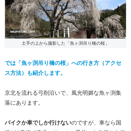
土手の上から撮影した「魚ヶ渕吊り橋の桜」
では「魚ヶ渕吊り橋の桜」への行き方（アクセ
ス方法）も紹介します。
京北を流れる弓削沿いで、風光明媚な魚ヶ渕集
落にあります。
バイクか車でしか行けない
のですが、車なら国