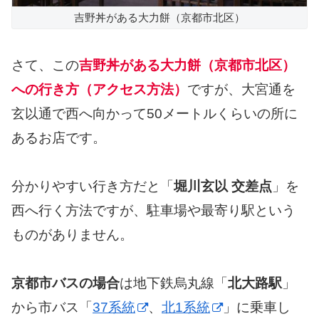
吉野丼がある大力餅（京都市北区）
さて、この
吉野丼がある大力餅（京都市北区）
への行き方（アクセス方法）
ですが、大宮通を
玄以通で西へ向かって50メートルくらいの所に
あるお店です。
分かりやすい行き方だと「
堀川玄以 交差点
」を
西へ行く方法ですが、駐車場や最寄り駅という
ものがありません。
京都市バスの場合
は地下鉄烏丸線「
北大路駅
」
から市バス「
37系統
、
北1系統
」に乗車し