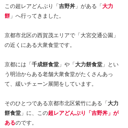
この超レアどんぶり「
吉野丼
」がある「
大力
餅
」へ行ってきました。
京都市北区の西賀茂エリアで「大宮交通公園」
の近くにある大衆食堂です。
京都には「
千成餅食堂
」や「
大力餅食堂
」とい
う明治からある老舗大衆食堂がたくさんあっ
て、緩いチェーン展開をしています。
そのひとつである京都市北区紫竹にある「
大力
餅食堂
」に、この
超レアどんぶり「吉野丼」が
ある
のです。