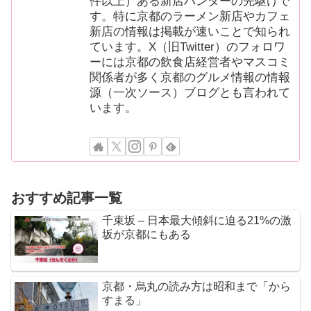
件以上）ある新店ハンターの先駆けで
す。特に京都のラーメン新店やカフェ
新店の情報は掲載が速いことで知られ
ています。X（旧Twitter）のフォロワ
ーには京都の飲食店経営者やマスコミ
関係者が多く京都のグルメ情報の情報
源（一次ソース）ブログとも言われて
います。
おすすめ記事一覧
千束坂 – 日本最大傾斜に迫る21%の激
坂が京都にもある
京都・烏丸の読み方は昭和まで「から
すまる」