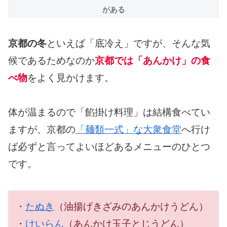
がある
京都の冬
といえば「底冷え」ですが、そんな気
候であるためなのか
京都では「あんかけ」の食
べ物
をよく見かけます。
体が温まるので「餡掛け料理」は結構食べてい
ますが、京都の
「麺類一式」な大衆食堂
へ行け
ば必ずと言ってよいほどあるメニューのひとつ
です。
・
たぬき
（油揚げきざみのあんかけうどん）
・
けいらん
（あんかけ玉子とじうどん）