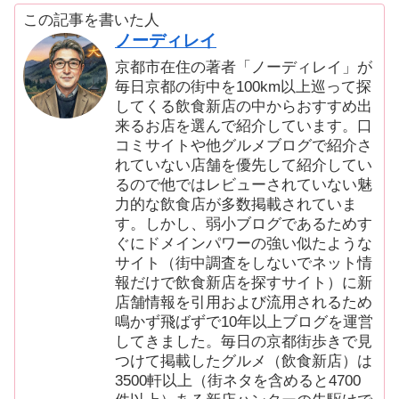
この記事を書いた人
ノーディレイ
京都市在住の著者「ノーディレイ」が
毎日京都の街中を100km以上巡って探
してくる飲食新店の中からおすすめ出
来るお店を選んで紹介しています。口
コミサイトや他グルメブログで紹介さ
れていない店舗を優先して紹介してい
るので他ではレビューされていない魅
力的な飲食店が多数掲載されていま
す。しかし、弱小ブログであるためす
ぐにドメインパワーの強い似たような
サイト（街中調査をしないでネット情
報だけで飲食新店を探すサイト）に新
店舗情報を引用および流用されるため
鳴かず飛ばずで10年以上ブログを運営
してきました。毎日の京都街歩きで見
つけて掲載したグルメ（飲食新店）は
3500軒以上（街ネタを含めると4700