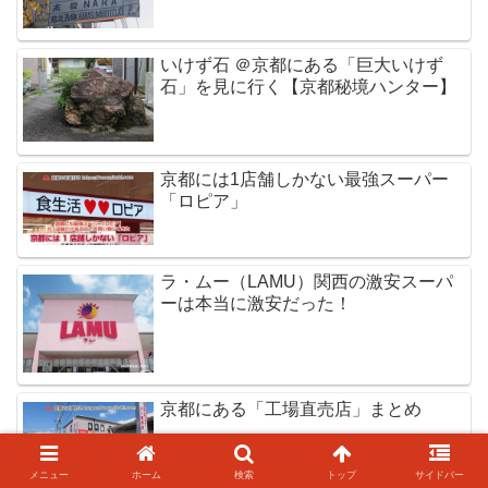
いけず石 ＠京都にある「巨大いけず
石」を見に行く【京都秘境ハンター】
京都には1店舗しかない最強スーパー
「ロピア」
ラ・ムー（LAMU）関西の激安スーパ
ーは本当に激安だった！
京都にある「工場直売店」まとめ
メニュー
ホーム
検索
トップ
サイドバー