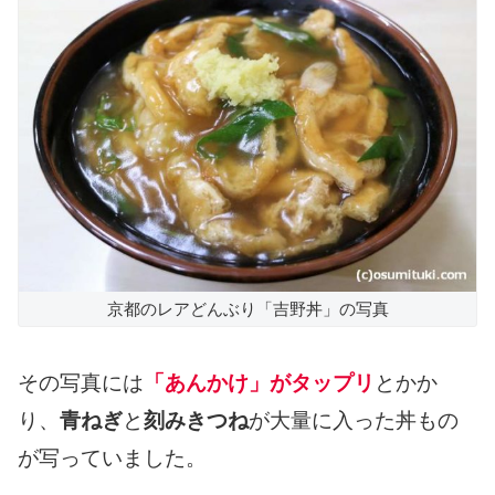
京都のレアどんぶり「吉野丼」の写真
その写真には
「あんかけ」がタップリ
とかか
り、
青ねぎ
と
刻みきつね
が大量に入った丼もの
が写っていました。