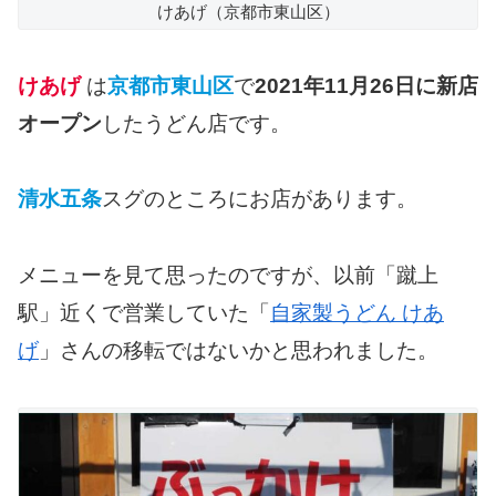
けあげ（京都市東山区）
けあげ
は
京都市東山区
で
2021年11月26日に新店
オープン
したうどん店です。
清水五条
スグのところにお店があります。
メニューを見て思ったのですが、以前「蹴上
駅」近くで営業していた「
自家製うどん けあ
げ
」さんの移転ではないかと思われました。