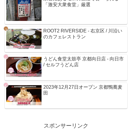
「激安大衆食堂」厳選
ROOT2 RIVERSIDE - 右京区 / 川沿い
のカフェレストラン
うどん食堂太鼓亭 京都向日店 - 向日市
/ セルフうどん店
2023年12月27日オープン 京都鴨蕎麦
田
スポンサーリンク