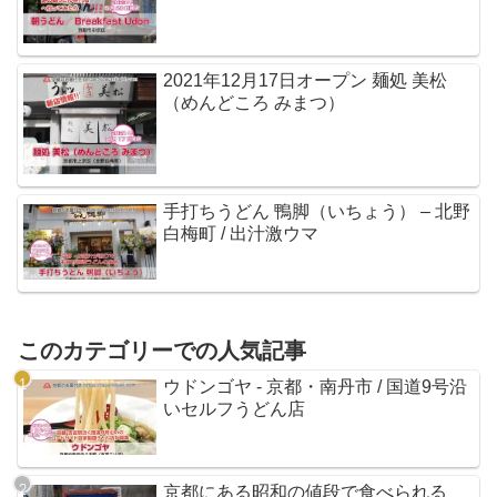
2021年12月17日オープン 麺処 美松
（めんどころ みまつ）
手打ちうどん 鴨脚（いちょう） – 北野
白梅町 / 出汁激ウマ
このカテゴリーでの人気記事
ウドンゴヤ - 京都・南丹市 / 国道9号沿
いセルフうどん店
京都にある昭和の値段で食べられる