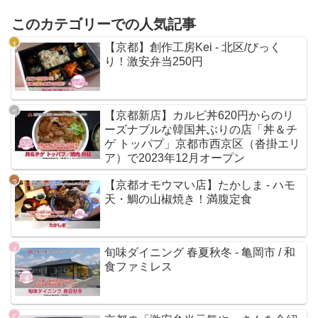
このカテゴリーでの人気記事
【京都】創作工房Kei - 北区/びっく
り！激安弁当250円
【京都新店】カルビ丼620円からのリ
ーズナブルな韓国丼ぶりの店「丼＆チ
ゲ トッパプ」京都市西京区（沓掛エリ
ア）で2023年12月オープン
【京都オモウマい店】たかしま - ハモ
天・鯛の山椒焼き！満腹定食
旬味ダイニング 春夏秋冬 - 亀岡市 / 和
食ファミレス