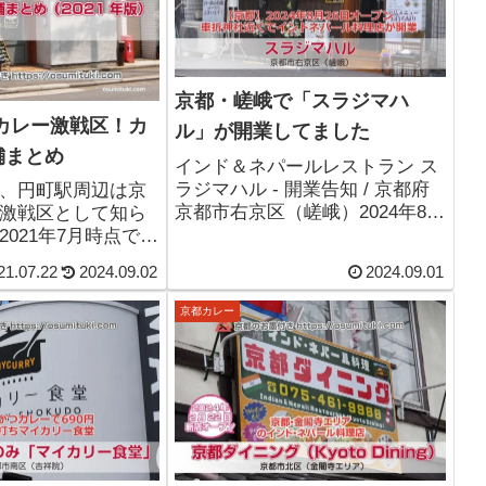
京都・嵯峨で「スラジマハ
カレー激戦区！カ
ル」が開業してました
舗まとめ
インド＆ネパールレストラン ス
ラジマハル - 開業告知 / 京都府
、円町駅周辺は京
京都市右京区（嵯峨）2024年8月
激戦区として知ら
26日新規開業。車折神社近くで
021年7月時点では
インドネパール料理店が開業。
中。円町といえば
21.07.22
2024.09.02
2024.09.01
」とも言える状況
円町駅周辺のカレ
京都カレー
まとめました。