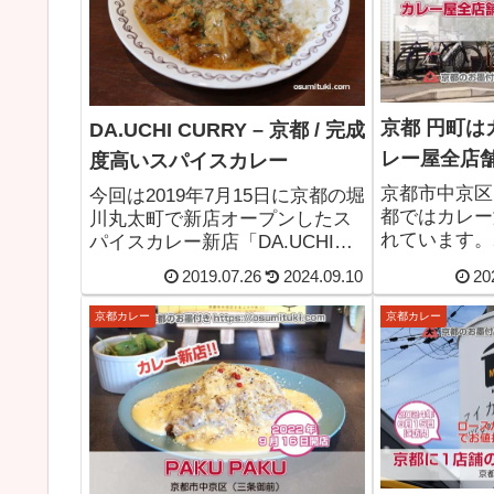
京都 円町は
DA.UCHI CURRY – 京都 / 完成
レー屋全店
度高いスパイスカレー
京都市中京区
今回は2019年7月15日に京都の堀
都ではカレー
川丸太町で新店オープンしたス
れています。2
パイスカレー新店「DA.UCHI
9店舗が営業
CURRY（ダ・うちカレー）」さ
2019.07.26
2024.09.10
20
「カレーの町
んへ行って来ました。スパイス
です。今回は
カレー（インドカレー）のお店
京都カレー
京都カレー
ー店を全店舗
です。