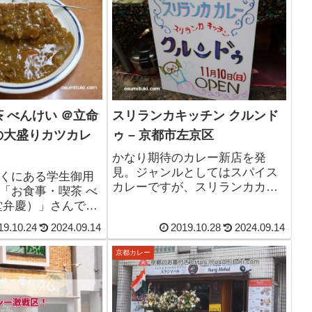
 べんけい ＠立命
スリランカキッチン クルンド
の大盛りカツカレ
ゥ – 京都市左京区
かなり期待のカレー新店を発
見。ジャンルとしてはスパイス
くにある学生御用
カレーですが、スリランカカレ
「お食事・喫茶 べ
ーのお店です。お店の名前は
堂弁慶）」さんでカ
「スリランカキッチン クルンド
べて来ました。地
19.10.24
2024.09.14
2019.10.28
2024.09.14
ゥ」さん。2019年11月10日、京
で「行ってきた」
都市左京区吉田中阿達町に爆誕
のこともでないの
京都カレー
です。
で安くお腹いっぱ
重宝するお店で