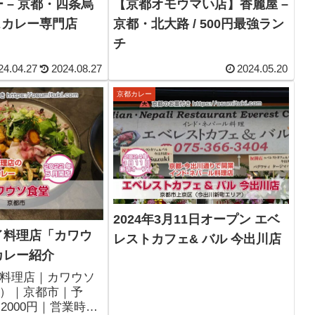
 – 京都・四条烏
【京都オモウマい店】香麗屋 –
イスカレー専門店
京都・北大路 / 500円最強ラン
チ
24.04.27
2024.08.27
2024.05.20
京都カレー
2024年3月11日オープン エベ
イ料理店「カワウ
レストカフェ& バル 今出川店
カレー紹介
料理店｜カワウソ
）｜京都市｜予
～2000円｜営業時