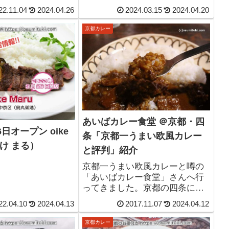
スタグラムで確認
22.11.04
2024.04.26
2024.03.15
2024.04.20
式インスタグラム
京都カレー
あいばカレー食堂 ＠京都・四
6日オープン oike
条「京都一うまい欧風カレー
いけ まる）
と評判」紹介
京都一うまい欧風カレーと噂の
「あいばカレー食堂」さんへ行
ってきました。京都の四条にあ
るカレーと定食のお店で、野菜
22.04.10
2024.04.13
2017.11.07
2024.04.12
が溶け込んだ欧風カレーはスパ
イシーかつ甘味とコクがあるお
京都カレー