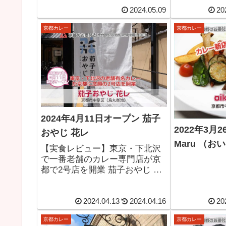
間：公式イン
2024.05.09
20
｜定休日：公
で確認
京都カレー
京都カレー
2024年4月11日オープン 茄子
2022年3月2
おやじ 花レ
Maru （お
【実食レビュー】東京・下北沢
で一番老舗のカレー専門店が京
都で2号店を開業 茄子おやじ 花
レ-京都グルメ（京都市中京区/烏
丸御池）2024年4月11日新店オー
プン。
2024.04.13
2024.04.16
20
京都カレー
京都カレー