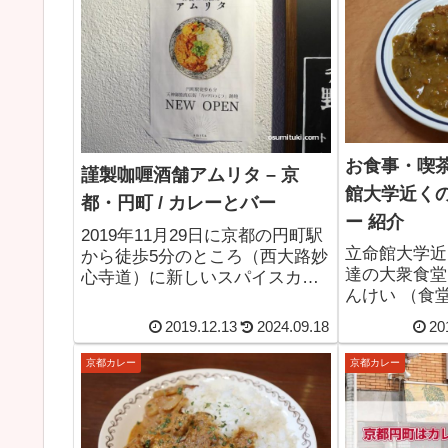
お食事・喫茶
謹製咖喱酒舗アムリタ – 京
館大学近く
都・円町 / カレーとバー
ー 紹介
2019年11月29日に京都の円町駅
立命館大学近
から徒歩5分のところ（西大路妙
達の大衆食堂
心寺道）に新しいスパイスカレ
んけい （食
ー屋「謹製咖喱酒舗アムリタ」
ツカレーを食
さんが新店オープンしていま
2019.12.13
2024.09.18
20
元のお店なの
す。屋号の通り、カレーとバー
とか言うほど
というお店ですが昼のランチと
京都カレー
京都カレー
ですが、近所
夜にスパイスカレーを食べるこ
いになるので
とができ...
す。