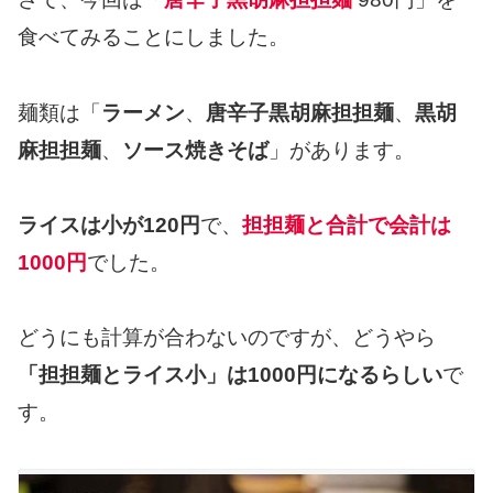
食べてみることにしました。
麺類は「
ラーメン
、
唐辛子黒胡麻担担麺
、
黒胡
麻担担麺
、
ソース焼きそば
」があります。
ライスは小が120円
で、
担担麺と合計で会計は
1000円
でした。
どうにも計算が合わないのですが、どうやら
「担担麺とライス小」は1000円になるらしい
で
す。