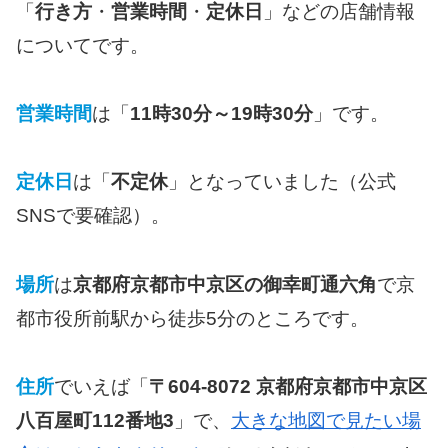
「
行き方
・
営業時間
・
定休日
」などの店舗情報
についてです。
営業時間
は「
11時30分～19時30分
」です。
定休日
は「
不定休
」となっていました（公式
SNSで要確認）。
場所
は
京都府京都市中京区の御幸町通六角
で京
都市役所前駅から徒歩5分のところです。
住所
でいえば「
〒604-8072 京都府京都市中京区
八百屋町112番地3
」で、
大きな地図で見たい場