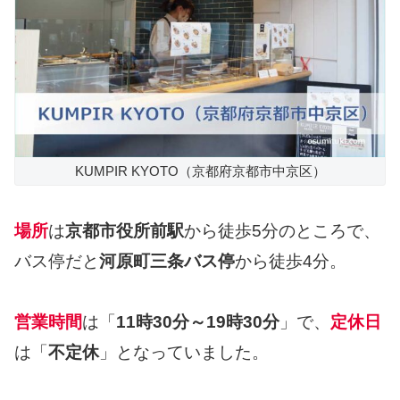
KUMPIR KYOTO（京都府京都市中京区）
場所
は
京都市役所前駅
から徒歩5分のところで、
バス停だと
河原町三条バス停
から徒歩4分。
営業時間
は「
11時30分～19時30分
」で、
定休日
は「
不定休
」となっていました。