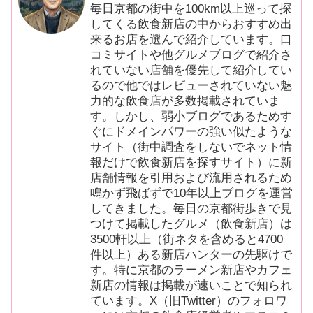
毎日京都の街中を100km以上巡って探
してくる飲食新店の中からおすすめ出
来るお店を選んで紹介しています。口
コミサイトや他グルメブログで紹介さ
れていない店舗を優先して紹介してい
るので他ではレビューされていない魅
力的な飲食店が多数掲載されていま
す。しかし、弱小ブログであるためす
ぐにドメインパワーの強い似たような
サイト（街中調査をしないでネット情
報だけで飲食新店を探すサイト）に新
店舗情報を引用および流用されるため
鳴かず飛ばずで10年以上ブログを運営
してきました。毎日の京都街歩きで見
つけて掲載したグルメ（飲食新店）は
3500軒以上（街ネタを含めると4700
件以上）ある新店ハンターの先駆けで
す。特に京都のラーメン新店やカフェ
新店の情報は掲載が速いことで知られ
ています。X（旧Twitter）のフォロワ