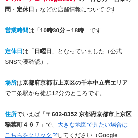
間
・
定休日
」などの店舗情報についてです。
営業時間
は「
10時30分～18時
」です。
定休日
は「
日曜日
」となっていました（公式
SNSで要確認）。
場所
は
京都府京都市上京区の千本中立売エリア
で二条駅から徒歩12分のところです。
住所
でいえば「
〒602-8352 京都府京都市上京区
稲葉町４６７
」で、
大きな地図で見たい場合は
こちらをクリック
してください（Google