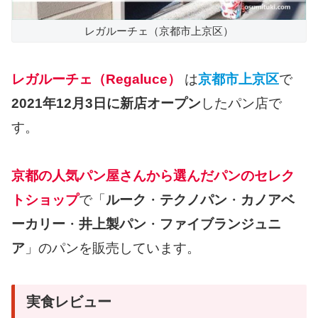
レガルーチェ（京都市上京区）
レガルーチェ（Regaluce）
は
京都市上京区
で
2021年12月3日に新店オープン
したパン店で
す。
京都の人気パン屋さんから選んだパンのセレク
トショップ
で「
ルーク
・
テクノパン
・
カノアベ
ーカリー
・
井上製パン
・
ファイブランジュニ
ア
」のパンを販売しています。
実食レビュー