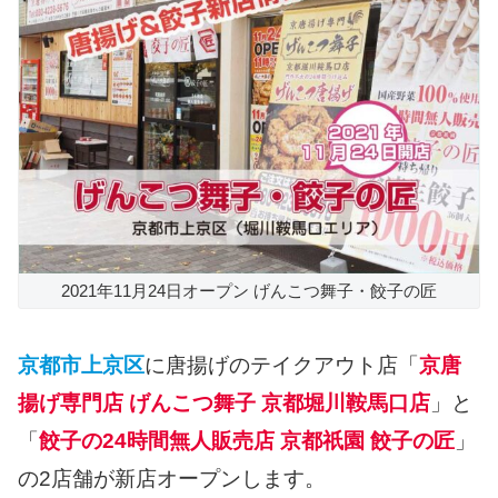
2021年11月24日オープン げんこつ舞子・餃子の匠
京都市上京区
に唐揚げのテイクアウト店「
京唐
揚げ専門店 げんこつ舞子 京都堀川鞍馬口店
」と
「
餃子の24時間無人販売店 京都祇園 餃子の匠
」
の2店舗が新店オープンします。