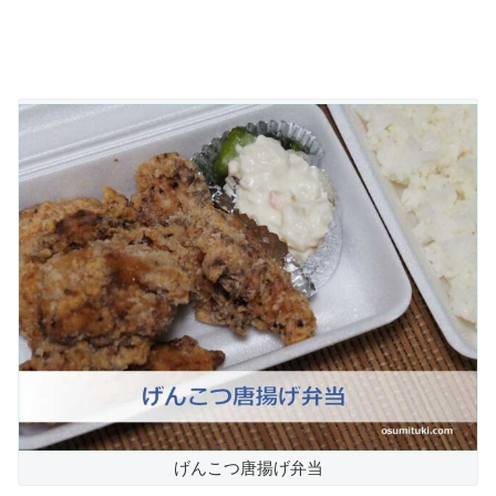
げんこつ唐揚げ弁当