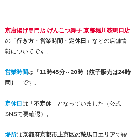
京唐揚げ専門店 げんこつ舞子 京都堀川鞍馬口店
の「
行き方
・
営業時間
・
定休日
」などの店舗情
報についてです。
営業時間
は「
11時45分～20時（餃子販売は24時
間）
」です。
定休日
は「
不定休
」となっていました（公式
SNSで要確認）。
場所
は
京都府京都市上京区の鞍馬口エリア
で鞍