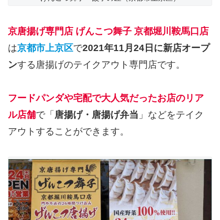
京唐揚げ専門店 げんこつ舞子 京都堀川鞍馬口店
は
京都市上京区
で
2021年11月24日に新店オープ
ン
する唐揚げのテイクアウト専門店です。
フードパンダや宅配で大人気だったお店のリア
ル店舗
で「
唐揚げ・唐揚げ弁当
」などをテイク
アウトすることができます。