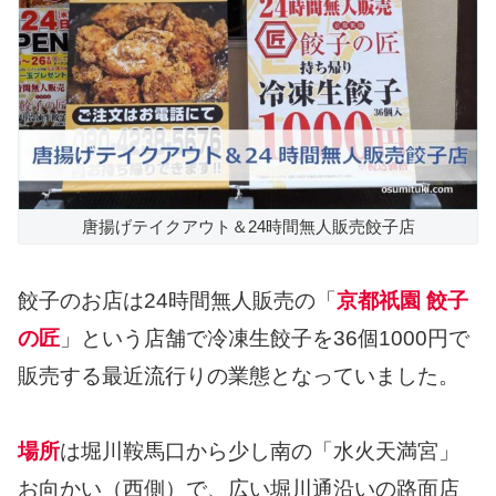
唐揚げテイクアウト＆24時間無人販売餃子店
餃子のお店は24時間無人販売の「
京都祇園 餃子
の匠
」という店舗で冷凍生餃子を36個1000円で
販売する最近流行りの業態となっていました。
場所
は堀川鞍馬口から少し南の「水火天満宮」
お向かい（西側）で、広い堀川通沿いの路面店