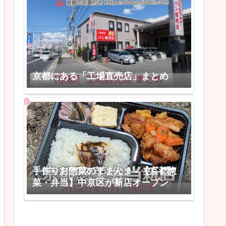
京都にある「工場直売店」まとめ
手作りお惣菜のままんま - 【京都惣
菜・弁当】中京区が新店オープン