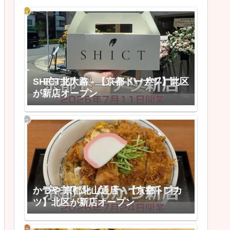
SHICT北大路 - 【京都ドーナツ】北区
が新店オープン
かつや 京都北山通店 - 【京都トンカ
ツ】北区が新店オープン