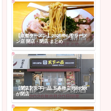
【京都ラーメン】2026年6月 ラーメ
ン店 開店・閉店 まとめ
【閉店】天下一品 五条桂店 Reboot
が閉店