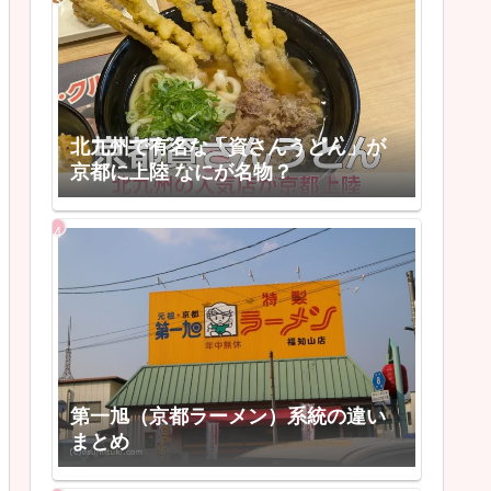
北九州で有名な「資さんうどん」が
京都に上陸 なにが名物？
第一旭（京都ラーメン）系統の違い
まとめ