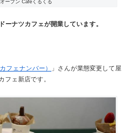
5日オープン Cafeくるくる
町でドーナツカフェが開業しています。
to （カフェナンバー）
」さんが業態変更して屋
カフェ新店です。