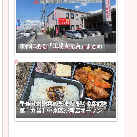
京都にある「工場直売店」まとめ
手作りお惣菜のままんま - 【京都惣
菜・弁当】中京区が新店オープン