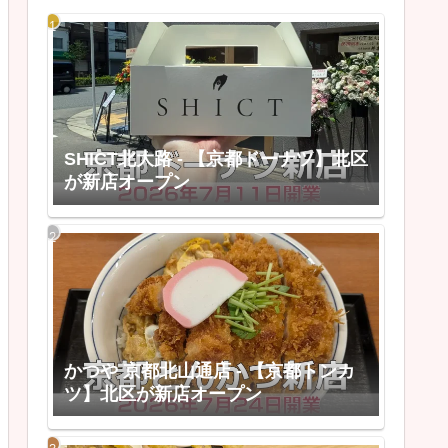
SHICT北大路 - 【京都ドーナツ】北区
が新店オープン
かつや 京都北山通店 - 【京都トンカ
ツ】北区が新店オープン