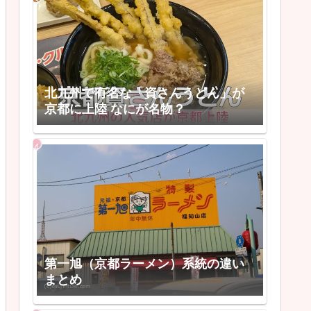
北九州で有名な「資さんうどん」が
京都に上陸 なにが名物？
第一旭（京都ラーメン）系統の違い
まとめ