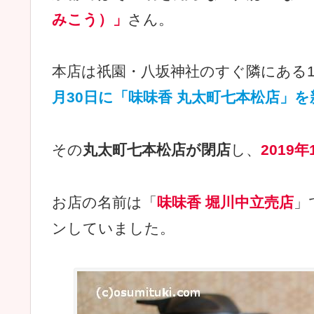
みこう）」
さん。
本店は祇園・八坂神社のすぐ隣にある1
月30日に「味味香 丸太町七本松店」
その
丸太町七本松店が閉店
し、
2019
お店の名前は「
味味香 堀川中立売店
」
ンしていました。