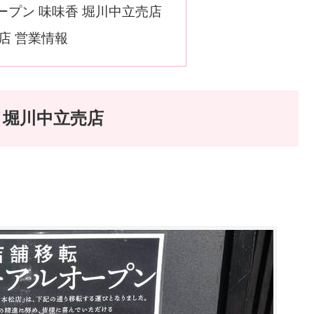
オープン 味味香 堀川中立売店
店 営業情報
香 堀川中立売店