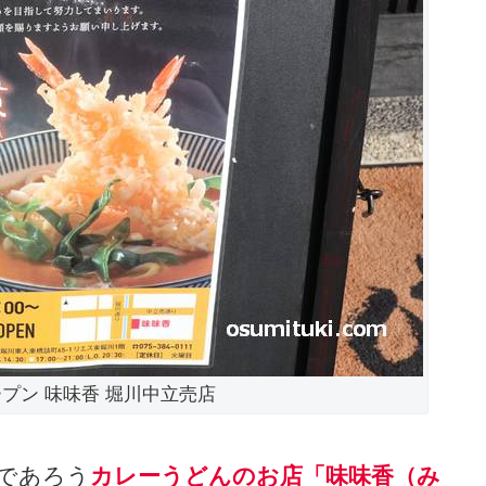
オープン 味味香 堀川中立売店
であろう
カレーうどんのお店「味味香（み