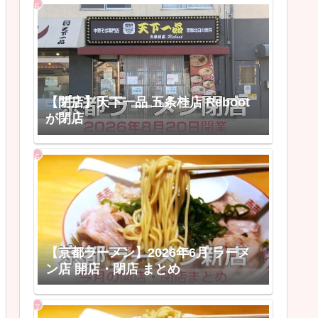
【閉店】天下一品 五条桂店 Reboot
が閉店
【京都ラーメン】2026年6月 ラーメ
ン店 開店・閉店 まとめ